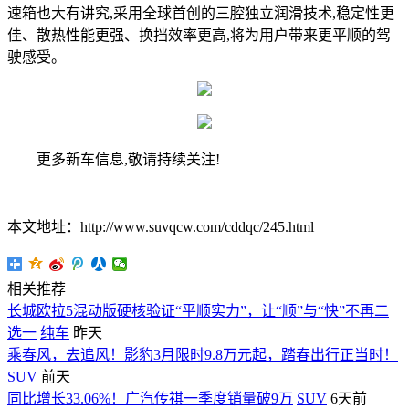
速箱也大有讲究,采用全球首创的三腔独立润滑技术,稳定性更
佳、散热性能更强、换挡效率更高,将为用户带来更平顺的驾
驶感受。
更多新车信息,敬请持续关注!
本文地址：http://www.suvqcw.com/cddqc/245.html
相关推荐
长城欧拉5混动版硬核验证“平顺实力”，让“顺”与“快”不再二
选一
纯车
昨天
乘春风，去追风！影豹3月限时9.8万元起，踏春出行正当时！
SUV
前天
同比增长33.06%！广汽传祺一季度销量破9万
SUV
6天前