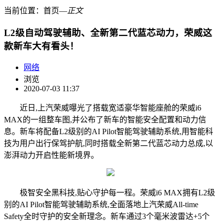
当前位置：
首页
―
正文
L2级自动驾驶辅助、全新第二代蓝芯动力，荣威这
款新车大有看头！
网络
浏览
2020-07-03 11:37
近日,上汽荣威曝光了搭载宽适豪华智能座舱的荣威i6
MAX的一组整车图,并公布了新车的智能安全配置和动力信
息。新车将配备L2级别的AI Pilot智能驾驶辅助系统,用智能科
技为用户出行保驾护航,同时搭载全新第二代蓝芯动力总成,以
澎湃动力开启性能新境界。
极智安全黑科技,贴心守护每一程。荣威i6 MAX拥有L2级
别的AI Pilot智能驾驶辅助系统,全面落地上汽荣威All-time
Safety全时守护的安全新理念。新车通过3个毫米波雷达+5个