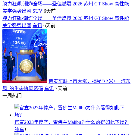
膜力狂飙·潮炸全场——圣佳燃爆 2026 苏州 GT Show 高性能
美学强势出圈
SUV
6天前
膜力狂飙·潮炸全场——圣佳燃爆 2026 苏州 GT Show 高性能
美学强势出圈
车讯
6天前
博泰车联上市大涨，揭秘“小米+一汽东
风”的生态协同密码
车讯
7天前
一周热门
官宣2023年停产，雪佛兰Malibu为什么落得如此下场？
纯车
1