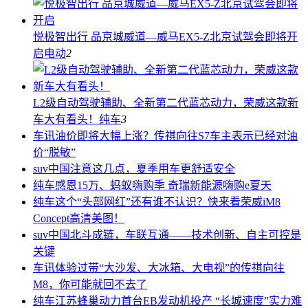
悦极智出行 品京城威道—威马EX5-Z北京试驾会即将开
启
电动
2
L2级自动驾驶辅助、全新第二代蓝芯动力，荣威这款新
车大有看头！
纯车
3
车讯
油价即将大幅上涨？传祺向往S7车主表示已经对油
价“脱敏”
suv中国
注意这几点，夏季用车更舒适安全
纯车
感恩15万、蚂蚁嗨购季 奇瑞新能源嗨购e夏天
纯车
这个“头部网红”还有谁不认识？快来看荣威iM8
Concept高清美图！
suv中国
北斗成链，车联互通——技术创新、自主可控是
关键
车讯
体验过带“大沙发、大冰箱、大电视”的传祺向往
M8，你可能就回不去了
纯车
江苏蜂巢动力首台EB发动机投产 “长城速度”实力难