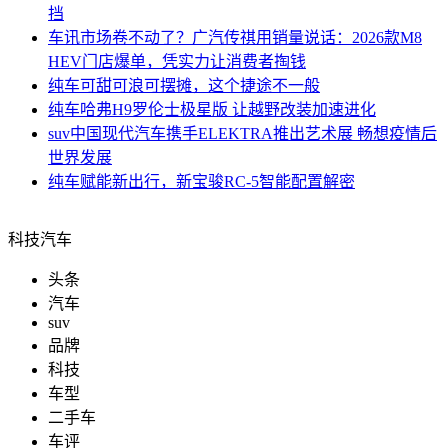
挡
车讯
市场卷不动了？广汽传祺用销量说话：2026款M8
HEV门店爆单，凭实力让消费者掏钱
纯车
可甜可浪可摆摊，这个捷途不一般
纯车
哈弗H9罗伦士极星版 让越野改装加速进化
suv中国
现代汽车携手ELEKTRA推出艺术展 畅想疫情后
世界发展
纯车
赋能新出行，新宝骏RC-5智能配置解密
科技汽车
头条
汽车
suv
品牌
科技
车型
二手车
车评