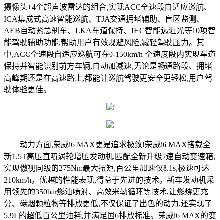
摄像头+4个超声波雷达的组合,实现ACC全速段自适应巡航、
ICA集成式高速智能巡航、TJA交通拥堵辅助、盲区监测、
AEB自动紧急刹车、LKA车道保持、IHC智能远近光等10项智
能驾驶辅助功能,帮助用户有效规避风险,减轻驾驶压力。其
中,ACC全速段自适应巡航可在0-150km/h 全速度段内实现车道
保持并智能识别前方车辆,自动加减速,无论是畅通路段、拥堵
高峰期还是在高速路上,都能让巡航驾驶更安全更轻松,用户驾
驶体验更佳。
动力方面,荣威i6 MAX更是追求极致!荣威i6 MAX搭载全
新1.5T高压直喷涡轮增压发动机,匹配全新升级7速自动变速箱,
实现傲视同级的275Nm最大扭矩,百公里加速仅8.1s,极速可达
210km/h。优越的性能表现,得益于先进的技术。新车发动机采
用领先的350bar燃油喷射、高效米勒循环等技术,让燃烧更充
分、碳烟颗粒物等排放更低,不仅保证了出色的动力,还实现了
5.9L的超低百公里油耗,并满足国6排放标准。荣威i6 MAX的变