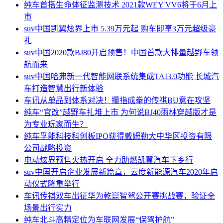
预算1字头也能买到
豪华中大型MPV？传祺2026款M8 HEV放心闭眼入
纯车
1
哈弗H9罗伦士极星版 让越野改装加速进化
纯车
2
那些年贴隐形车衣，你踩过的坑我都懂！
纯车
3
纯车
首搭生命体征监测技术 2021款WEY VV6将于6月上
市
suv中国
凯翼炫界上市 5.39万元起 购车即享3万元超级豪
礼
suv中国
2020款BJ80开启预售！中国首款大排量越野车领
航而来
suv中国
哈弗新一代智能网联系统集成TAI3.0功能 长城汽
车打造智慧出行新体验
车讯
从单品到体系对决！攥指成拳的传祺BU意在攻坚
纯车
“官改”越野车扎堆上市 为何说BJ40雨林穿越版才是
为专业玩家而生？
纯车
孚能科技科创板IPO获得戴姆勒大中华区投资有限