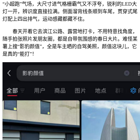
“小超跑”气场，大尺寸进气格栅霸气又不浮夸，锐利的LED大
灯一开，辨识度直接拉满。侧面溜背线条顺到车尾，贯穿式尾
灯配上四出排气，运动感藏都藏不住。
春天开着它去滨江公路、露营地打卡，不用特意找角度，
随手拍张照片发朋友圈，都是自带氛围感的春日大片。难怪某
薯上搜“影豹颜值”，全是车主晒的自驾美照，颜值这块儿，它
是真的“能打”！