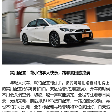
实用配置：花小钱享大快乐，踏春氛围感拉满
年轻人买车，就怕配置“抠门”，影豹可是把踏春能用得上
的实用配置给得明明白白。双区语音识别超贴心，开车的时候
不用低头调空调、切歌，喊一声就能搞定，全程专注看春日风
景；无线充电、前后排多USB接口配齐，一路拍照录视频，再
也不怕手机没电；全系标配雅马哈音响和32色氛围灯，白天追