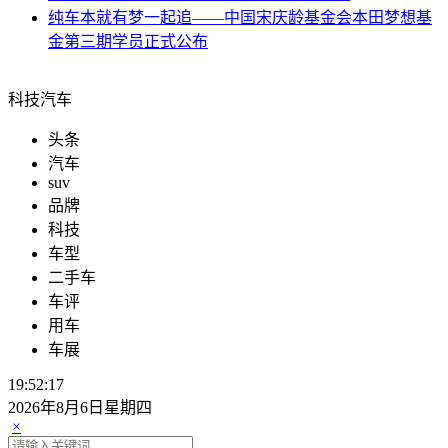
公司战略投资
电动
炫界预售火热开启 全力助燃凯翼汽车下乡行
suv中国
开启企业发展新篇章，云度新能源汽车2020年启
动仪式隆重举行
车讯
传祺双车出征华为乾崑智驾公开赛挑战赛，验证全
场景出行实力
纯车
北斗高精定位为车联网发展“保驾护航”
纯车
本就有梦一起追——中国宋庆龄基金会本田梦想基
金第三期学员正式公布
科技汽车
头条
汽车
suv
品牌
科技
车型
二手车