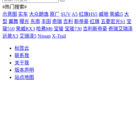
车评
用车
车展
19:52:18
2026年8月6日星期四
×
#热门搜索#
示意图
实车
大众朗逸
原厂
SUV
A5
红旗HS5
威驰
荣威i5
大
型
翼舞
曝光
东南
丰田
奇瑞
吉利
新帝豪
红旗
五菱宏光S1
宝
骏510
荣威RX3
哈弗M6
宝骏
宝骏730
吉利新帝豪
奇瑞艾瑞泽
远景X3
艾瑞泽5
Nissan
X-Trail
标签云
联系我
关于我
版本声明
站点地图