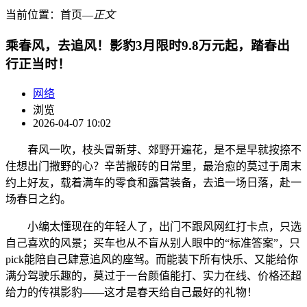
当前位置：
首页
―
正文
乘春风，去追风！影豹3月限时9.8万元起，踏春出
行正当时！
网络
浏览
2026-04-07 10:02
春风一吹，枝头冒新芽、郊野开遍花，是不是早就按捺不
住想出门撒野的心？辛苦搬砖的日常里，最治愈的莫过于周末
约上好友，载着满车的零食和露营装备，去追一场日落，赴一
场春日之约。
小编太懂现在的年轻人了，出门不跟风网红打卡点，只选
自己喜欢的风景；买车也从不盲从别人眼中的“标准答案”，只
pick能陪自己肆意追风的座驾。而能装下所有快乐、又能给你
满分驾驶乐趣的，莫过于一台颜值能打、实力在线、价格还超
给力的传祺影豹——这才是春天给自己最好的礼物！