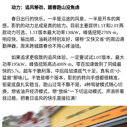
动力：追风够劲，踏春跑山没焦虑
春日出行的快乐，一半是沿途的风景，一半是开车的爽
感，影豹的动力总成是真的给力。目前主要提供1.5T和2.0T两
款动力可选，1.5T版本最大功率130kW，峰值扭矩270N·m，
响应快、输出顺，油耗还特别友好，堪称“又快又省”的周边通
勤神器，周末跨城踏春也不用心疼油钱。
如果追求更极致的追风体验，一定要试试2.0T版本，最大
功率195kW，峰值扭矩高达400N·m，零百加速做到了同级最
快的5.7s，超车干脆利落，中后段加速底气十足，真有点“小
猛兽”那味儿。不管是哪个版本，影豹的转向手感都很精准，
钜星底盘扎实稳当，跑山过弯不飘不晃，4种驾驶模式随心切
换，想省油开经济模式，想“放纵”一下切运动模式，声浪听着
就过瘾，把春日追风的快乐直接拉满！