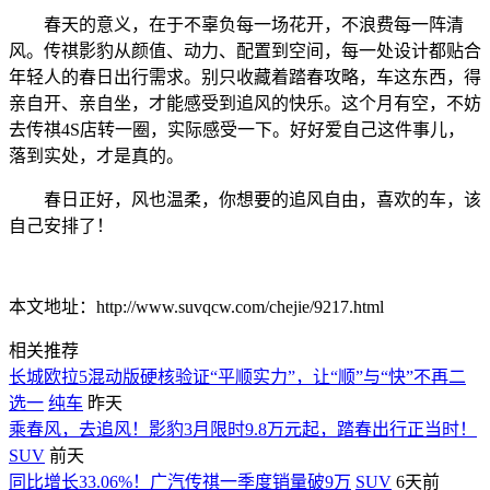
春天的意义，在于不辜负每一场花开，不浪费每一阵清
风。传祺影豹从颜值、动力、配置到空间，每一处设计都贴合
年轻人的春日出行需求。别只收藏着踏春攻略，车这东西，得
亲自开、亲自坐，才能感受到追风的快乐。这个月有空，不妨
去传祺4S店转一圈，实际感受一下。好好爱自己这件事儿，
落到实处，才是真的。
春日正好，风也温柔，你想要的追风自由，喜欢的车，该
自己安排了！
本文地址：http://www.suvqcw.com/chejie/9217.html
相关推荐
长城欧拉5混动版硬核验证“平顺实力”，让“顺”与“快”不再二
选一
纯车
昨天
乘春风，去追风！影豹3月限时9.8万元起，踏春出行正当时！
SUV
前天
同比增长33.06%！广汽传祺一季度销量破9万
SUV
6天前