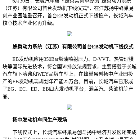
6月30日，长城汽车旗下蜂巢易创举办的“蜂巢动力系统
（江苏）有限公司首台发动机下线仪式”，在江苏扬中蜂巢易
创产业园隆重召开，首台EB发动机正式下线投产，长城汽车
核心技术产业化再升级。
蜂巢动力系统（江苏）有限公司首台EB发动机下线仪式
EB发动机应用350Bar燃油喷射压力、D-VVT、热管理模
块等国际先进技术，符合国Ⅵ排放法规要求，主要搭载于长城
汽车旗下哈弗和WEY品牌车型上，在蜂巢易创扬中产业园投
产的EB发动机现规划年产能25万台。目前，长城汽车已形成
了EG、EC、ED、EB四大发动机平台，涵盖汽、柴油机等产
品。
扬中发动机车间生产现场
下线仪式上，长城汽车蜂巢易创与扬中经济开发区还完成