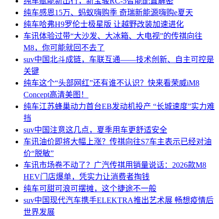
纯车
赋能新出行，新宝骏RC-5智能配置解密
纯车
感恩15万、蚂蚁嗨购季 奇瑞新能源嗨购e夏天
纯车
哈弗H9罗伦士极星版 让越野改装加速进化
车讯
体验过带“大沙发、大冰箱、大电视”的传祺向往
M8，你可能就回不去了
suv中国
北斗成链，车联互通——技术创新、自主可控是
关键
纯车
这个“头部网红”还有谁不认识？快来看荣威iM8
Concept高清美图！
纯车
江苏蜂巢动力首台EB发动机投产 “长城速度”实力难
挡
suv中国
注意这几点，夏季用车更舒适安全
车讯
油价即将大幅上涨？传祺向往S7车主表示已经对油
价“脱敏”
车讯
市场卷不动了？广汽传祺用销量说话：2026款M8
HEV门店爆单，凭实力让消费者掏钱
纯车
可甜可浪可摆摊，这个捷途不一般
suv中国
现代汽车携手ELEKTRA推出艺术展 畅想疫情后
世界发展