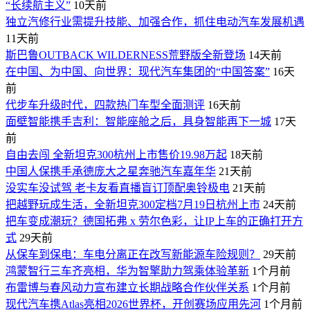
“长续航主义”
10天前
独立汽修行业需提升技能、加强合作，抓住电动汽车发展机遇
11天前
斯巴鲁OUTBACK WILDERNESS荒野版全新登场
14天前
在中国、为中国、向世界：现代汽车集团的“中国答案”
16天
前
代步车升级时代，四款热门车型全面测评
16天前
面壁智能携手吉利：智能座舱之后，具身智能再下一城
17天
前
自由去闯 全新坦克300杭州上市售价19.98万起
18天前
中国人保携手承德庞大之星奔驰汽车嘉年华
21天前
没实车没试驾 老卡友看直播盲订顶配奥铃极电
21天前
把越野玩成生活，全新坦克300定档7月19日杭州上市
24天前
​把车变成潮玩？德国拓弗 x 劳尔色彩，让IP上车的正确打开方
式
29天前
从保车到保电：车电分离正在改写新能源车险规则？
29天前
鸿蒙智行三车齐亮相，华为智擎助力驾乘体验革新
1个月前
布雷博与春风动力宣布建立长期战略合作伙伴关系
1个月前
现代汽车携Atlas亮相2026世界杯，开创赛场应用先河
1个月前