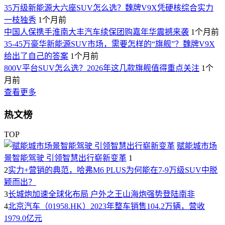
35万级新能源大六座SUV怎么选？魏牌V9X凭硬核综合实力
一枝独秀
1个月前
中国人保携手淮南大丰汽车续保团购嘉年华震撼来袭
1个月前
35-45万豪华新能源SUV市场，需要怎样的“旗舰”？魏牌V9X
给出了自己的答案
1个月前
800V平台SUV怎么选？2026年这几款旗舰值得重点关注
1个
月前
查看更多
热文榜
TOP
赋能城市场
景智能驾驶 引领智慧出行崭新变革
1
2
实力+营销的典范，哈弗M6 PLUS为何能在7-9万级SUV中脱
颖而出？
3
长城炮加速全球化布局 户外之王山海炮强势登陆南非
4
北京汽车（01958.HK）2023年整车销售104.2万辆，营收
1979.0亿元