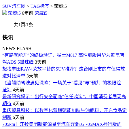
SUV汽车网
>
TAG标签
> 荣威i5
荣威i5
6年前
荣威i5
共1页/1条
快讯
NEWS FLASH
“有路就能开”的终极验证，猛士M817 高性能版用华为乾崑智
驾ADS 5攀珠峰
3天前
想找丰田RAV4荣放平替的SUV推荐？这台刚上市的车值得放
进对比清单
3天前
《当辅助驾驶遇见珠峰：一场关于“看见”与“预判”的极限验
证》
4天前
最新研究揭示：出行安全面临“信任鸿沟”，中国消费者展现高
期待
4天前
重庆顿具科技：以数字化营销赋能川味牛油底料，开启食品定
制新
6天前
705km！江铃集团新能源易至汽车羿驰05 705MAX神行版的